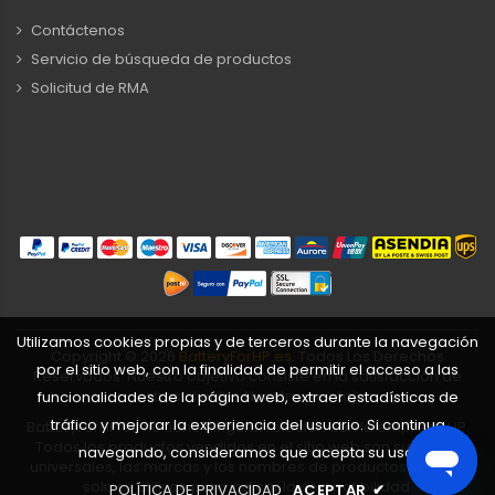
Contáctenos
Servicio de búsqueda de productos
Solicitud de RMA
Utilizamos cookies propias y de terceros durante la navegación
Copyright ©
2026
BatteryForHP.es
. Todos Los Derechos
por el sitio web, con la finalidad de permitir el acceso a las
Reservados. Nuestro objetivo consiste en la satisfacción de
nuestros clientes Nuestras ventajas.
funcionalidades de la página web, extraer estadísticas de
tráfico y mejorar la experiencia del usuario. Si continua
BatteryForHP.es no tiene ninguna relación con la empresa HP.
Todos los productos vendidos en el sitio web son sustitutos
navegando, consideramos que acepta su uso.
universales, las marcas y los nombres de productos listados
solo se utilizan para indicar la compatibilidad.
POLÍTICA DE PRIVACIDAD
ACEPTAR
✔