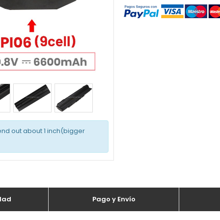
xtend out about 1 inch(bigger
dad
Pago y Envío