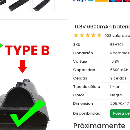
10.8V 6600mAh baterí
903 valoraci
SKU
ESH701
Condición
Reemplaz
Voltaje
10.8V
Capacidad
6600mAh
Celdas
9 celdas
Tipo de célula
Li-ion
Color
Negro
Dimensión
205.70x47
Disponibilidad
Fuera de
Próximamente