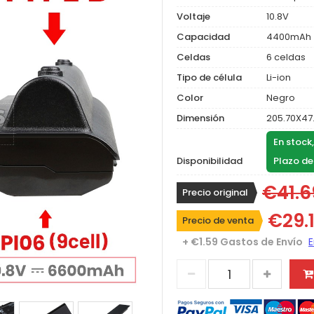
Voltaje
10.8V
Capacidad
4400mAh
Celdas
6 celdas
Tipo de célula
Li-ion
Color
Negro
Dimensión
205.70X47
En stock
Disponibilidad
Plazo de
€41.6
Precio original
€29.
Precio de venta
+ €1.59 Gastos de Envío