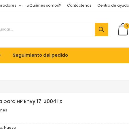
pradores
¿Quiénes somos?
Contáctenos
Centro de ayud
0
Seguimiento del pedido
a para HP Envy 17-J004TX
ones
o, Nuevo