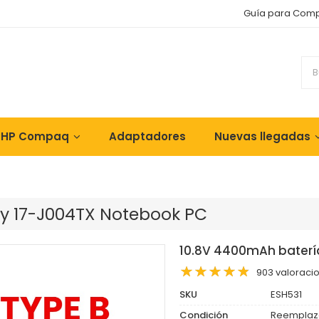
Guía para Com
 HP Compaq
Adaptadores
Nuevas llegadas
vy 17-J004TX Notebook PC
10.8V 4400mAh baterí
903 valoraci
SKU
ESH531
Condición
Reemplaz