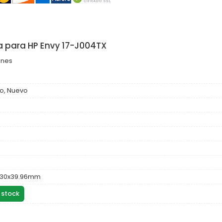
a para HP Envy 17-J004TX
ones
o, Nuevo
.30x39.96mm
 stock