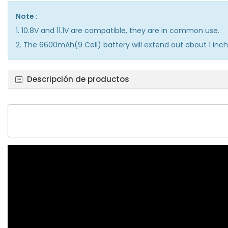
Note :
1. 10.8V and 11.1V are compatible, they are in common use.
2. The 6600mAh(9 Cell) battery will extend out about 1 inch
Descripción de productos