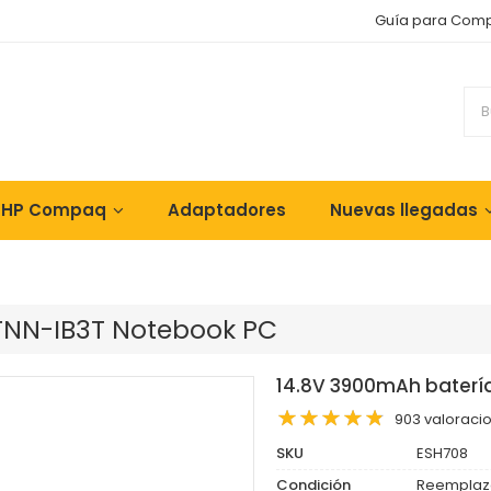
Guía para Com
 HP Compaq
Adaptadores
Nuevas llegadas
STNN-IB3T Notebook PC
14.8V 3900mAh baterí
903 valoraci
SKU
ESH708
Condición
Reemplaz