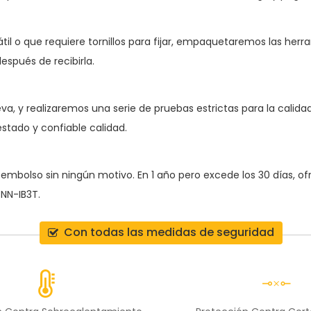
átil o que requiere tornillos para fijar, empaquetaremos las her
espués de recibirla.
, y realizaremos una serie de pruebas estrictas para la calidad 
stado y confiable calidad.
 reembolso sin ningún motivo. En 1 año pero excede los 30 días, 
TNN-IB3T
.
Con todas las medidas de seguridad