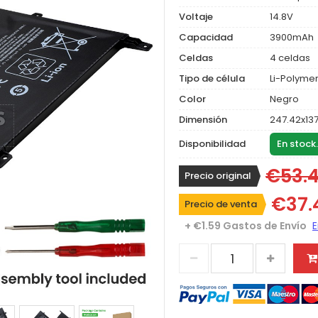
Voltaje
14.8V
Capacidad
3900mAh
Celdas
4 celdas
Tipo de célula
Li-Polyme
Color
Negro
Dimensión
247.42x13
Disponibilidad
En stock
€53.
Precio original
€37.
Precio de venta
+ €1.59 Gastos de Envío