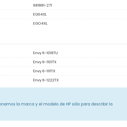
681881-271
EG04XL
EGO4XL
Envy 6-1019TU
Envy 6-1101TX
Envy 6-1111TX
Envy 6-1222TX
ionamos la marca y el modelo de HP sólo para describir la