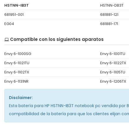
HSTNN-IB3T
HSTNN-DB3T
681951-001
681881-121
EG04
681881-171
Compatible con los siguientes aparatos
Envy 6-1000SG
Envy 6-1001TU
Envy 6-1021TU
Envy 6-1022TX
Envy 6-1102TX
Envy 6-1105TU
Envy 6-1131NR
Envy 6-1206TX
Disclaimer:
Esta
batería para HP HSTNN-IB3T notebook pc
vendida por Ba
compatibilidad de la batería para que los clientes elijan c