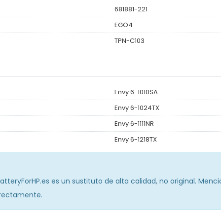
681881-221
EGO4
TPN-C103
Envy 6-1010SA
Envy 6-1024TX
Envy 6-1111NR
Envy 6-1218TX
tteryForHP.es es un sustituto de alta calidad, no original. Menc
orrectamente.