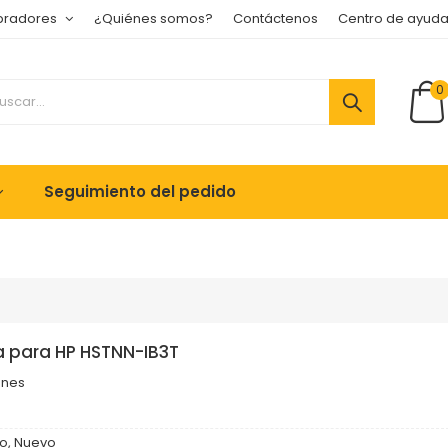
pradores
¿Quiénes somos?
Contáctenos
Centro de ayud
0
Seguimiento del pedido
a para HP HSTNN-IB3T
ones
o, Nuevo