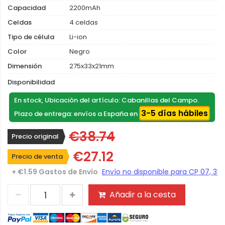
Capacidad
2200mAh
Celdas
4 celdas
Tipo de célula
Li-ion
Color
Negro
Dimensión
275x33x21mm
Disponibilidad
En stock, Ubicación del artículo: Cabanillas del Campo.
3-5 días hábiles
Plazo de entrega: envíos a España en
€38.74
Precio original
€27.12
Precio de venta
+ €1.59 Gastos de Envío
Añadir a la cesta