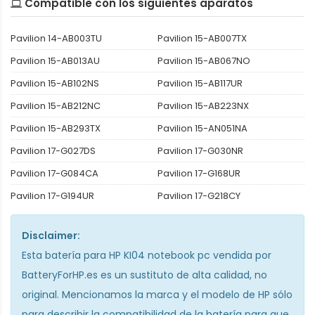
Compatible con los siguientes aparatos
Pavilion 14-AB003TU
Pavilion 15-AB007TX
Pavilion 15-AB013AU
Pavilion 15-AB067NO
Pavilion 15-AB102NS
Pavilion 15-AB117UR
Pavilion 15-AB212NC
Pavilion 15-AB223NX
Pavilion 15-AB293TX
Pavilion 15-AN051NA
Pavilion 17-G027DS
Pavilion 17-G030NR
Pavilion 17-G084CA
Pavilion 17-G168UR
Pavilion 17-G194UR
Pavilion 17-G218CY
Disclaimer:
Esta
batería para HP KI04 notebook pc
vendida por
BatteryForHP.es es un sustituto de alta calidad, no
original. Mencionamos la marca y el modelo de HP sólo
para describir la compatibilidad de la batería para que