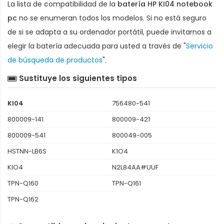
La lista de compatibilidad de la
batería HP KI04 notebook
pc
no se enumeran todos los modelos. Si no está seguro
de si se adapta a su ordenador portátil, puede invitarnos a
elegir la batería adecuada para usted a través de "
Servicio
de búsqueda de productos
".
Sustituye los siguientes tipos
KI04
756480-541
800009-141
800009-421
800009-541
800049-005
HSTNN-LB6S
K1O4
KIO4
N2L84AA#UUF
TPN-Q160
TPN-Q161
TPN-Q162