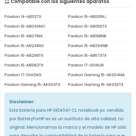
Compatible con los siguientes aparatos
Pavilion 14-AB112TX
Pavilion 15-AB001NJ
Pavilion 15-AB040NO
Pavilion 15-AB055TX
Pavilion 15-AB071NA
Pavilion 15-AB198NB
Pavilion 15-AB241NG
Pavilion 15-AB294NB
Pavilion 15-AB299TX
Pavilion 15-AB573TX
Pavilion 15-AB582TX
Pavilion 17-G016UR
Pavilion 17-G142NG
Pavilion Gaming 15-AK004NA
Pavilion Gaming 15-AK004TX
Pavilion Gaming 15-AK030TX
Disclaimer:
Esta
batería para HP KI04041-CL notebook pc
vendida
por BatteryForHP.es es un sustituto de alta calidad, no
original. Mencionamos la marca y el modelo de HP sólo
para describir la compatibilidad de la batería para que