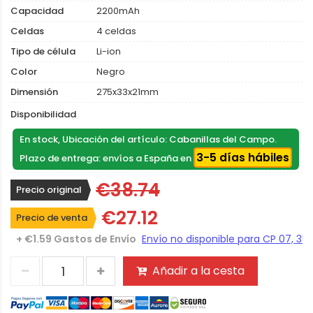
Capacidad
2200mAh
Celdas
4 celdas
Tipo de célula
Li-ion
Color
Negro
Dimensión
275x33x21mm
Disponibilidad
En stock, Ubicación del artículo: Cabanillas del Campo.
3-5 días hábiles
Plazo de entrega: envíos a España en
€38.74
Precio original
€27.12
Precio de venta
+ €1.59 Gastos de Envío
Añadir a la cesta