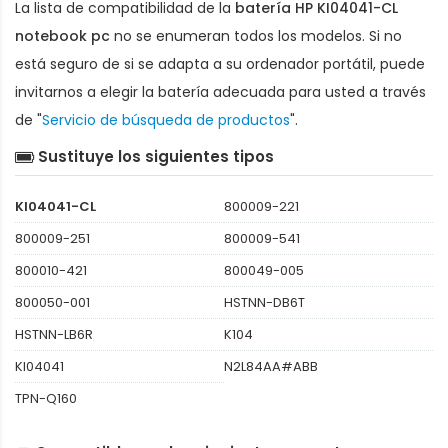
La lista de compatibilidad de la
batería HP KI04041-CL
notebook pc
no se enumeran todos los modelos. Si no
está seguro de si se adapta a su ordenador portátil, puede
invitarnos a elegir la batería adecuada para usted a través
de "
Servicio de búsqueda de productos
".
Sustituye los siguientes tipos
KI04041-CL
800009-221
800009-251
800009-541
800010-421
800049-005
800050-001
HSTNN-DB6T
HSTNN-LB6R
K104
KI04041
N2L84AA#ABB
TPN-Q160