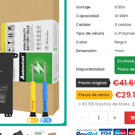
Voltaje
11.55V
Capacidad
41.9Wh
Celdas
3 celdas
Tipo de célula
Li-Polyme
Color
Negro
Dimensión
*mm
En stock
Disponibilidad
Plazo de
€41.6
Precio original
€29.
Precio de venta
+ €1.59 Gastos de Envío