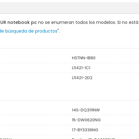
77UR notebook pc
no se enumeran todos los modelos. Si no está s
 de búsqueda de productos
".
HSTNN-IB80
L11421-1C1
L11421-2D2
14S-DQ3111NW
15-DW0620NG
17-BY3336NG