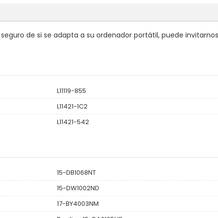
eguro de si se adapta a su ordenador portátil, puede invitarno
L11119-855
L11421-1C2
L11421-542
15-DB1068NT
15-DW1002ND
17-BY4003NM