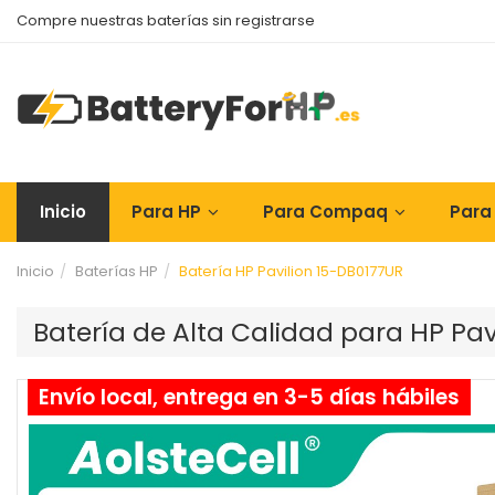
Compre nuestras baterías sin registrarse
Inicio
Para HP
Para Compaq
Para
Inicio
Baterías HP
Batería HP Pavilion 15-DB0177UR
Batería de Alta Calidad para HP Pa
Envío local, entrega en 3-5 días hábiles