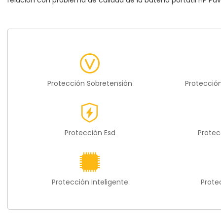
relación con problema de calidad de la
batería portátil HP Pa
Protección Sobretensión
Protecció
Protección Esd
Protec
Protección Inteligente
Prote