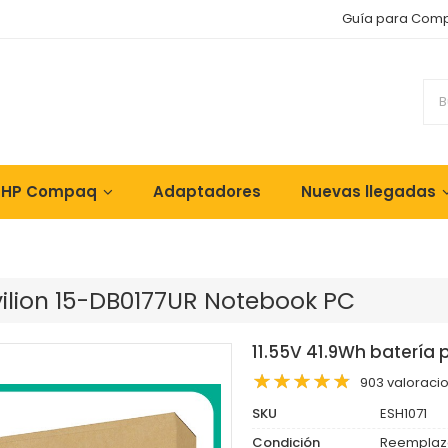
Guía para Com
 HP Compaq
Adaptadores
Nuevas llegadas
vilion 15-DB0177UR Notebook PC
11.55V 41.9Wh batería 
903 valoraci
SKU
ESH1071
Condición
Reemplaz