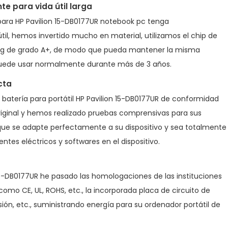
e para vida útil larga
para HP Pavilion 15-DB0177UR notebook pc
tenga
il, hemos invertido mucho en material, utilizamos el chip de
g de grado A+, de modo que pueda mantener la misma
 puede usar normalmente durante más de 3 años.
cta
a
batería para portátil HP Pavilion 15-DB0177UR
de conformidad
original y hemos realizado pruebas comprensivas para sus
que se adapte perfectamente a su dispositivo y sea totalmente
es eléctricos y softwares en el dispositivo.
15-DB0177UR he pasado las homologaciones de las instituciones
como CE, UL, ROHS, etc., la incorporada placa de circuito de
ón, etc., suministrando energía para su ordenador portátil de