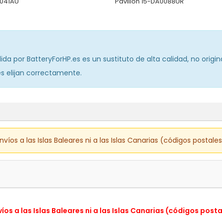
1041AU
Pavilion 15-DA0088UR
da por BatteryForHP.es es un sustituto de alta calidad, no orig
tes elijan correctamente.
os a las Islas Baleares ni a las Islas Canarias (códigos postale
s a las Islas Baleares ni a las Islas Canarias (códigos post