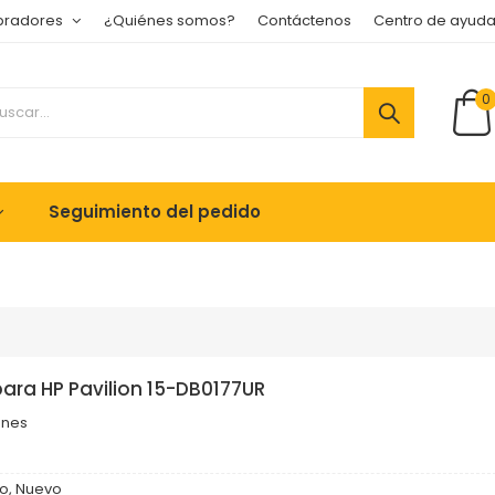
pradores
¿Quiénes somos?
Contáctenos
Centro de ayud
0
Seguimiento del pedido
para HP Pavilion 15-DB0177UR
ones
o, Nuevo