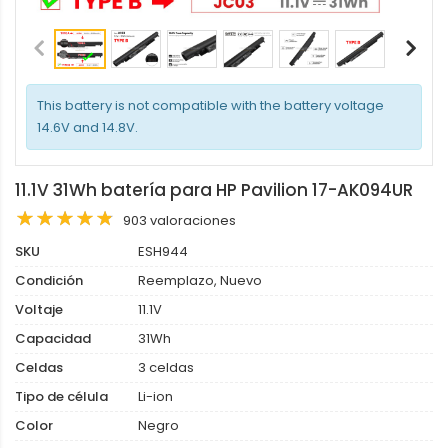
This battery is not compatible with the battery voltage
14.6V and 14.8V.
11.1V 31Wh batería para HP Pavilion 17-AK094UR
903 valoraciones
SKU
ESH944
Condición
Reemplazo, Nuevo
Voltaje
11.1V
Capacidad
31Wh
Celdas
3 celdas
Tipo de célula
Li-ion
Color
Negro