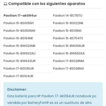
Compatible con los siguientes aparatos
Pavilion 17-ak094ur
Pavilion 14-BS710TU
Pavilion 15-BS005NY
Pavilion 15-BS022NK
Pavilion 15-BS050NW
Pavilion 15-BS119NS
Pavilion 15-BS194NE
Pavilion 15-BS704TX
Pavilion 15-BW020NB
Pavilion 15-BW056UR
Pavilion 15-BW502AU
Pavilion 15-BW550SA
Pavilion 15-BW642UR
Pavilion 17-BS028NM
Pavilion 17-BS035UR
Pavilion 17-BS038NG
Pavilion 17-BS104UR
Disclaimer:
Esta
batería para HP Pavilion 17-AK094UR notebook pc
vendida por BatteryForHP.es es un sustituto de alta