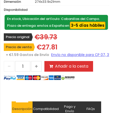
Dimensión
274x33.9x21mm
Disponibilidad
En stock, Ubicación del artículo: Cabanillas del Campo.
3-5 días hábiles
Plazo de entrega: envíos a España en
€39.73
Precio original
€27.81
Precio de venta
+ €1.59 Gastos de Envío
Añadir a la cesta
Pago y
Descripción
Compatibilidad
FAQs
Envío