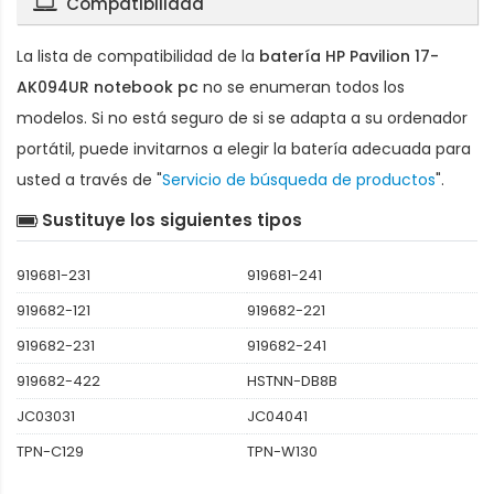
Compatibilidad
La lista de compatibilidad de la
batería HP Pavilion 17-
AK094UR notebook pc
no se enumeran todos los
modelos. Si no está seguro de si se adapta a su ordenador
portátil, puede invitarnos a elegir la batería adecuada para
usted a través de "
Servicio de búsqueda de productos
".
Sustituye los siguientes tipos
919681-231
919681-241
919682-121
919682-221
919682-231
919682-241
919682-422
HSTNN-DB8B
JC03031
JC04041
TPN-C129
TPN-W130