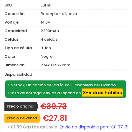
SKU
ESH911
Condición
Reemplazo, Nuevo
Voltaje
14.8V
Capacidad
2200mAh
Celdas
4 celdas
Tipo de célula
Li-ion
Color
Negro
Dimensión
274x33.9x21mm
Disponibilidad
En stock, Ubicación del artículo: Cabanillas del Campo.
3-5 días hábiles
Plazo de entrega: envíos a España en
€39.73
Precio original
€27.81
Precio de venta
+ €1.59 Gastos de Envío