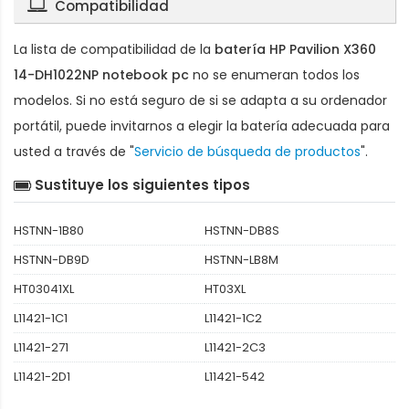
Compatibilidad
La lista de compatibilidad de la
batería HP Pavilion X360
14-DH1022NP notebook pc
no se enumeran todos los
modelos. Si no está seguro de si se adapta a su ordenador
portátil, puede invitarnos a elegir la batería adecuada para
usted a través de "
Servicio de búsqueda de productos
".
Sustituye los siguientes tipos
HSTNN-1B80
HSTNN-DB8S
HSTNN-DB9D
HSTNN-LB8M
HT03041XL
HT03XL
L11421-1C1
L11421-1C2
L11421-271
L11421-2C3
L11421-2D1
L11421-542