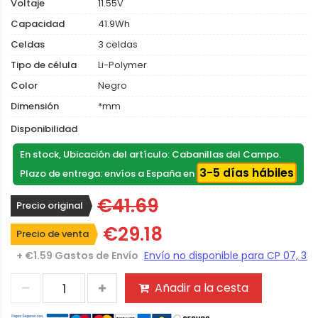
Voltaje
11.55V
Capacidad
41.9Wh
Celdas
3 celdas
Tipo de célula
Li-Polymer
Color
Negro
Dimensión
*mm
Disponibilidad
En stock, Ubicación del artículo: Cabanillas del Campo.
3-5 días hábiles
Plazo de entrega: envíos a España en
€41.69
Precio original
€29.18
Precio de venta
+ €1.59 Gastos de Envío
Añadir a la cesta