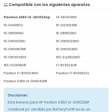
Compatible con los siguientes aparatos
Pavilion x360 14-dh1022np
14-DK0014NV
15-DA1018TU
15-DA3003NE
15-DB1105NG
15-DB1603NC
15-DW0012NU
15-DW0023NO
15-DW0087NR
15-DW1003NV
15-DW3033DX
15S-EQ2822NO
15S-FQ3019UR
17-BY3024UR
Pavilion 17-BY0024NO
Pavilion 17-BY0063CL
Pavilion X360 14-DH0042NF
Disclaimer:
Esta
batería para HP Pavilion X360 14-DH1022NP
notebook pc
vendida por BatteryForHP.es es un