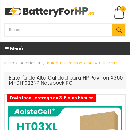
0
Menú
Inicio
Baterías HP
Batería HP Pavilion X360 14-DH1022NP
Batería de Alta Calidad para HP Pavilion X360
14-DH1022NP Notebook PC
Envío local, entrega en 3-5 días hábiles