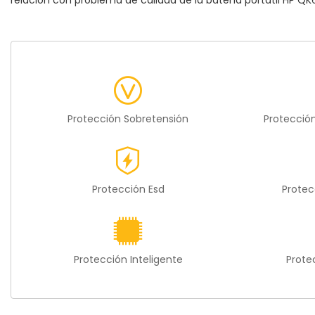
relación con problema de calidad de la
batería portátil HP Q
Protección Sobretensión
Protecció
Protección Esd
Protec
Protección Inteligente
Prote