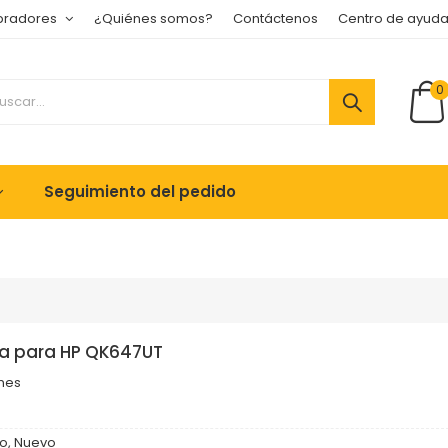
pradores
¿Quiénes somos?
Contáctenos
Centro de ayud
0
Seguimiento del pedido
a para HP QK647UT
ones
o, Nuevo