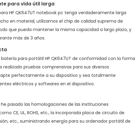
e para vida útil larga
 para HP QK647UT notebook pc
tenga verdaderamente larga
ucho en material, utilizamos el chip de calidad suprema de
do que pueda mantener la misma capacidad a largo plazo, y
rante más de 3 años.
cta
a
batería para portátil HP QK647UT
de conformidad con la form
os realizado pruebas comprensivas para sus diversos
apte perfectamente a su dispositivo y sea totalmente
es eléctricos y softwares en el dispositivo.
he pasado las homologaciones de las instituciones
como CE, UL, ROHS, etc., la incorporada placa de circuito de
ón, etc., suministrando energía para su ordenador portátil de