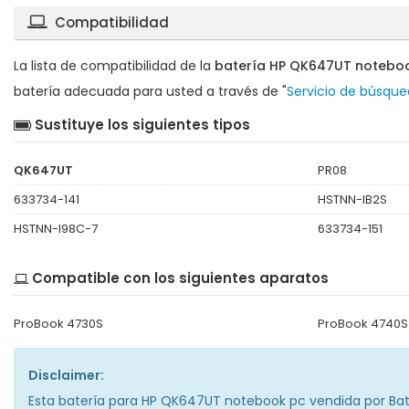
Compatibilidad
La lista de compatibilidad de la
batería HP QK647UT notebo
batería adecuada para usted a través de "
Servicio de búsqu
Sustituye los siguientes tipos
QK647UT
PR08
633734-141
HSTNN-IB2S
HSTNN-I98C-7
633734-151
Compatible con los siguientes aparatos
ProBook 4730S
ProBook 4740S
Disclaimer:
Esta
batería para HP QK647UT notebook pc
vendida por Batt