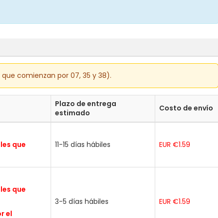
s que comienzan por 07, 35 y 38).
Plazo de entrega
Costo de envío
estimado
ales que
11-15 días hábiles
EUR €1.59
ales que
3-5 días hábiles
EUR €1.59
r el