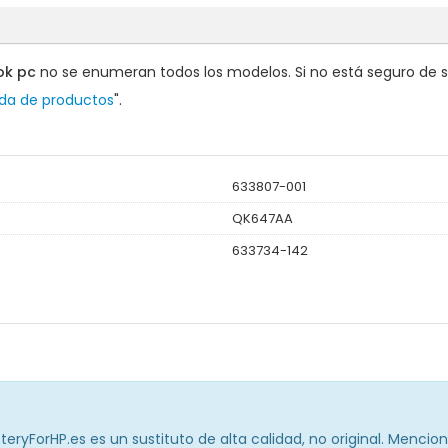
ok pc
no se enumeran todos los modelos. Si no está seguro de si 
eda de productos
".
633807-001
QK647AA
633734-142
eryForHP.es es un sustituto de alta calidad, no original. Mencio