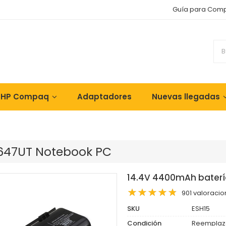
Guía para Com
 HP Compaq
Adaptadores
Nuevas llegadas
K647UT Notebook PC
14.4V 4400mAh baterí
901 valoraci
SKU
ESH15
Condición
Reemplaz