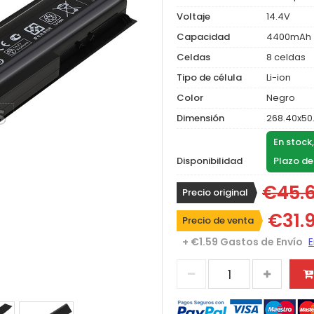
Voltaje
14.4V
Capacidad
4400mAh
Celdas
8 celdas
Tipo de célula
Li-ion
Color
Negro
Dimensión
268.40x50
En stock
Disponibilidad
Plazo de
€45.
Precio original
€31.
Precio de venta
+ €1.59 Gastos de Envío