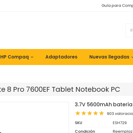
Guía para Com
 HP Compaq
Adaptadores
Nuevas llegadas
te 8 Pro 7600EF Tablet Notebook PC
3.7V 5600mAh batería 
903 valoraci
SKU
ESH729
Condición
Reemplaz