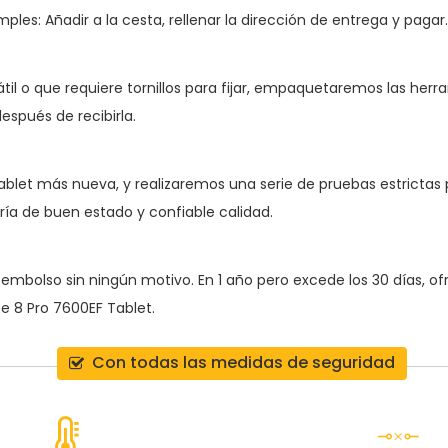
ples: Añadir a la cesta, rellenar la dirección de entrega y pagar.
átil o que requiere tornillos para fijar, empaquetaremos las her
espués de recibirla.
ablet
más nueva, y realizaremos una serie de pruebas estrictas pa
ría de buen estado y confiable calidad.
 reembolso sin ningún motivo. En 1 año pero excede los 30 días, 
ate 8 Pro 7600EF Tablet
.
Con todas las medidas de seguridad