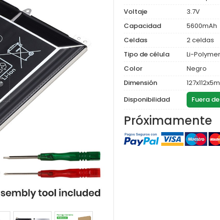
Voltaje
3.7V
Capacidad
5600mAh
Celdas
2 celdas
Tipo de célula
Li-Polyme
Color
Negro
Dimensión
127x112x5
Disponibilidad
Fuera de
Próximamente