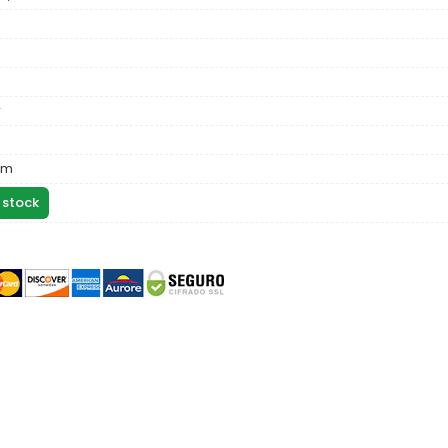
r
mm
 stock