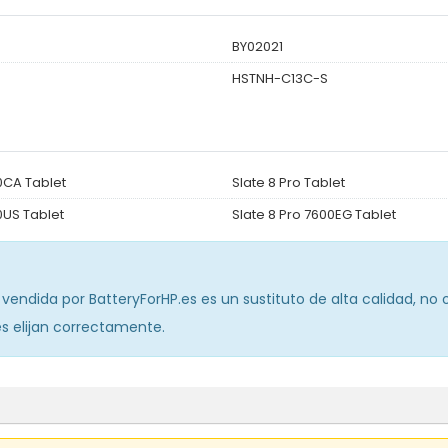
BY02021
HSTNH-C13C-S
0CA Tablet
Slate 8 Pro Tablet
0US Tablet
Slate 8 Pro 7600EG Tablet
vendida por BatteryForHP.es es un sustituto de alta calidad, no
tes elijan correctamente.