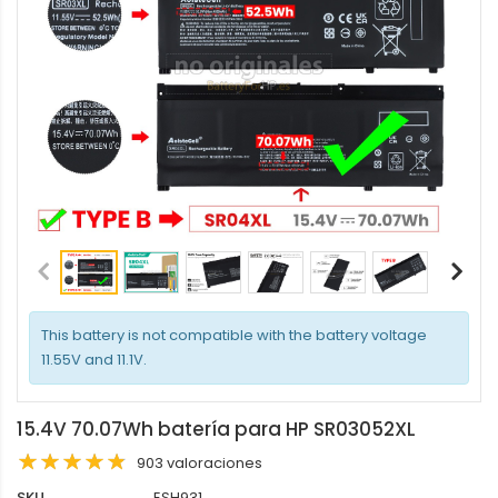
This battery is not compatible with the battery voltage
11.55V and 11.1V.
15.4V 70.07Wh batería para HP SR03052XL
903 valoraciones
SKU
ESH931