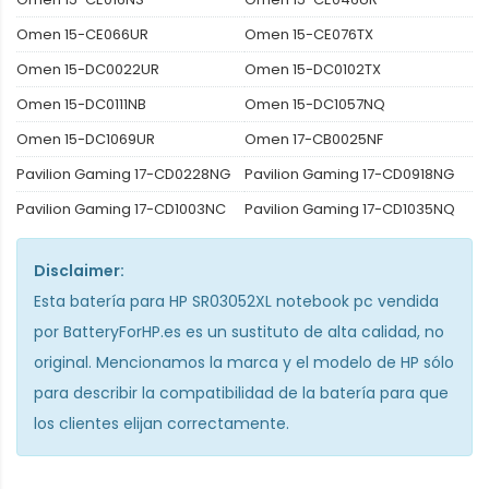
Omen 15-CE066UR
Omen 15-CE076TX
Omen 15-DC0022UR
Omen 15-DC0102TX
Omen 15-DC0111NB
Omen 15-DC1057NQ
Omen 15-DC1069UR
Omen 17-CB0025NF
Pavilion Gaming 17-CD0228NG
Pavilion Gaming 17-CD0918NG
Pavilion Gaming 17-CD1003NC
Pavilion Gaming 17-CD1035NQ
Disclaimer:
Esta
batería para HP SR03052XL notebook pc
vendida
por BatteryForHP.es es un sustituto de alta calidad, no
original. Mencionamos la marca y el modelo de HP sólo
para describir la compatibilidad de la batería para que
los clientes elijan correctamente.