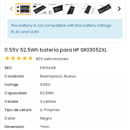
This battery is not compatible with the battery voltage
15.4V and 14.8V.
11.55V 52.5Wh batería para HP SR03052XL
903 valoraciones
SKU
ESH1448
Condición
Reemplazo, Nuevo
Voltaje
11.55V
Capacidad
52.5Wh
Celdas
3 celdas
Tipo de célula
Li-Polymer
Color
Negro
Dimensión
*mm