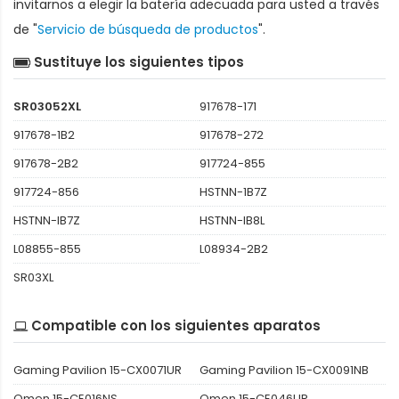
invitarnos a elegir la batería adecuada para usted a través
de "
Servicio de búsqueda de productos
".
Sustituye los siguientes tipos
SR03052XL
917678-171
917678-1B2
917678-272
917678-2B2
917724-855
917724-856
HSTNN-1B7Z
HSTNN-IB7Z
HSTNN-IB8L
L08855-855
L08934-2B2
SR03XL
Compatible con los siguientes aparatos
Gaming Pavilion 15-CX0071UR
Gaming Pavilion 15-CX0091NB
Omen 15-CE016NS
Omen 15-CE046UR