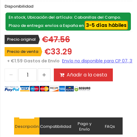
Disponibilidad
En stock, Ubicación del artículo: Cabanillas del Campo.
3-5 días hábiles
Plazo de entrega: envíos a España en
€47.56
Precio original
€33.29
Precio de venta
+ €1.59 Gastos de Envío
Añadir a la cesta
Pago y
Descripción
Compatibilidad
FAQs
Envío