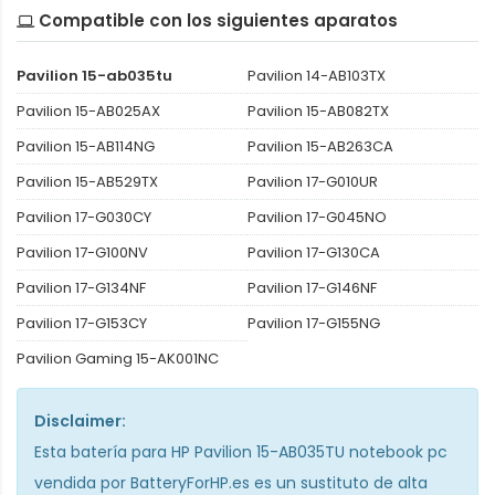
Compatible con los siguientes aparatos
Pavilion 15-ab035tu
Pavilion 14-AB103TX
Pavilion 15-AB025AX
Pavilion 15-AB082TX
Pavilion 15-AB114NG
Pavilion 15-AB263CA
Pavilion 15-AB529TX
Pavilion 17-G010UR
Pavilion 17-G030CY
Pavilion 17-G045NO
Pavilion 17-G100NV
Pavilion 17-G130CA
Pavilion 17-G134NF
Pavilion 17-G146NF
Pavilion 17-G153CY
Pavilion 17-G155NG
Pavilion Gaming 15-AK001NC
Disclaimer:
Esta
batería para HP Pavilion 15-AB035TU notebook pc
vendida por BatteryForHP.es es un sustituto de alta