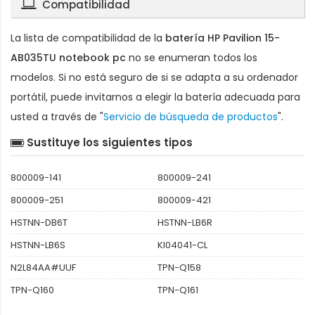
Compatibilidad
La lista de compatibilidad de la
batería HP Pavilion 15-
AB035TU notebook pc
no se enumeran todos los
modelos. Si no está seguro de si se adapta a su ordenador
portátil, puede invitarnos a elegir la batería adecuada para
usted a través de "
Servicio de búsqueda de productos
".
Sustituye los siguientes tipos
800009-141
800009-241
800009-251
800009-421
HSTNN-DB6T
HSTNN-LB6R
HSTNN-LB6S
KI04041-CL
N2L84AA#UUF
TPN-Q158
TPN-Q160
TPN-Q161