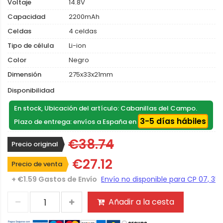
Voltaje
14.8V
Capacidad
2200mAh
Celdas
4 celdas
Tipo de célula
Li-ion
Color
Negro
Dimensión
275x33x21mm
Disponibilidad
En stock, Ubicación del artículo: Cabanillas del Campo.
3-5 días hábiles
Plazo de entrega: envíos a España en
€38.74
Precio original
€27.12
Precio de venta
+ €1.59 Gastos de Envío
Añadir a la cesta