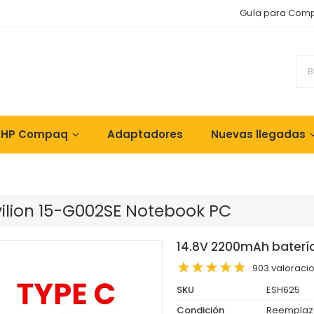
Guía para Com
 HP Compaq
Adaptadores
Nuevas llegadas
vilion 15-G002SE Notebook PC
14.8V 2200mAh batería
903 valoraci
SKU
ESH625
Condición
Reemplaz