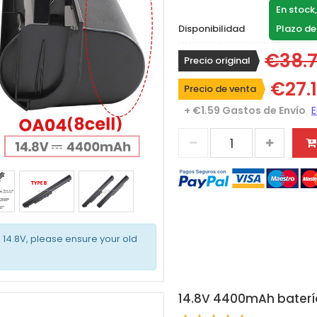
En stock
Disponibilidad
Plazo de
€38.
Precio original
€27.
Precio de venta
+ €1.59 Gastos de Envío
d 14.8V, please ensure your old
14.8V 4400mAh batería