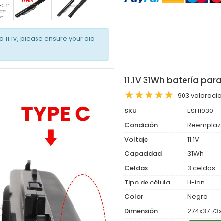
d 11.1V, please ensure your old
11.1V 31Wh batería par
903 valoraci
SKU
ESH1930
Condición
Reemplaz
Voltaje
11.1V
Capacidad
31Wh
Celdas
3 celdas
Tipo de célula
Li-ion
Color
Negro
Dimensión
274x37.7