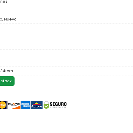
ones
o, Nuevo
3x34mm
 stock