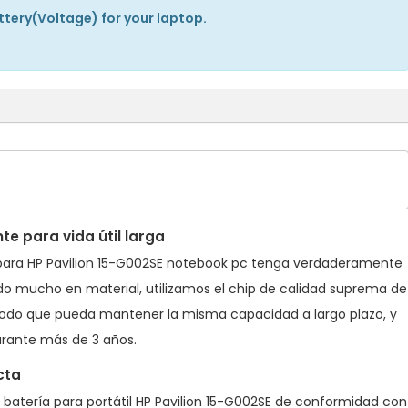
attery(Voltage) for your laptop.
e para vida útil larga
para HP Pavilion 15-G002SE notebook pc
tenga verdaderamente
tido mucho en material, utilizamos el chip de calidad suprema de
do que pueda mantener la misma capacidad a largo plazo, y
rante más de 3 años.
cta
a
batería para portátil HP Pavilion 15-G002SE
de conformidad con