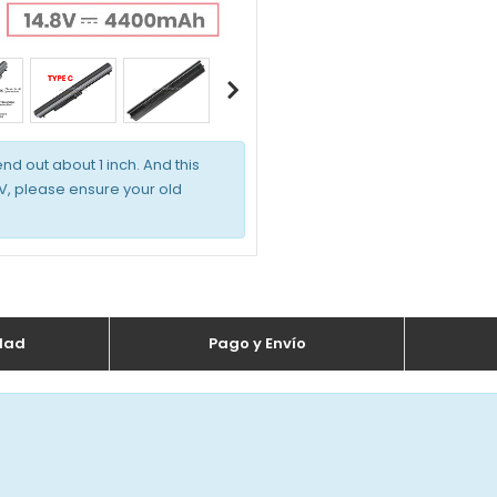
end out about 1 inch. And this
1V, please ensure your old
dad
Pago y Envío