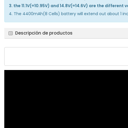
3. the 11.1V(=10.95V) and 14.8V(=14.6V) are the different
4. The 4400mAh(8 Cells) battery will extend out about 1 inc
Descripción de productos