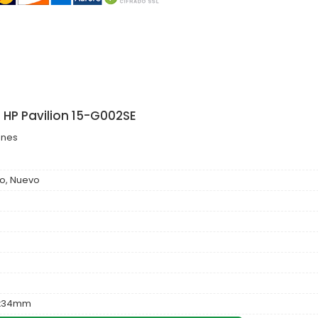
a HP Pavilion 15-G002SE
ones
o, Nuevo
3x34mm