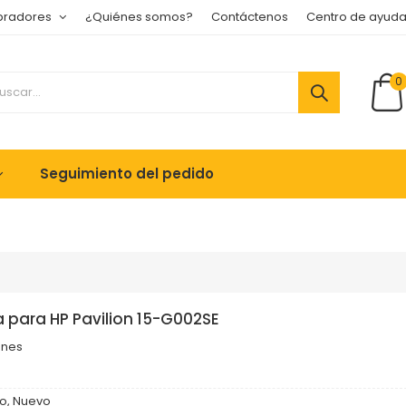
pradores
¿Quiénes somos?
Contáctenos
Centro de ayud
0
Seguimiento del pedido
 para HP Pavilion 15-G002SE
ones
o, Nuevo