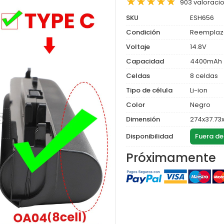
903 valoraci
SKU
ESH656
Condición
Reemplaz
Voltaje
14.8V
Capacidad
4400mAh
Celdas
8 celdas
Tipo de célula
Li-ion
Color
Negro
Dimensión
274x37.7
Disponibilidad
Fuera de
Próximamente