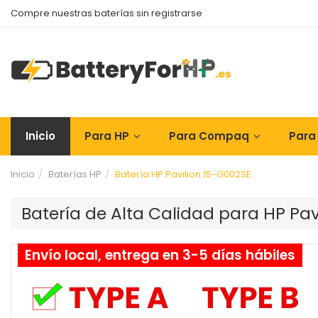
Compre nuestras baterías sin registrarse
Inicio
Para HP
Para Compaq
Para
Inicio
Baterías HP
Batería HP Pavilion 15-G002SE
Batería de Alta Calidad para HP Pa
Envío local, entrega en 3-5 días hábiles