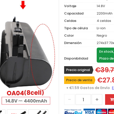
Voltaje
14.8V
Capacidad
2200mAh
Celdas
4 celdas
Tipo de célula
Li-ion
Color
Negro
Dimensión
274x37.73
En stock
Disponibilidad
Plazo de
€39.
Precio original
€27.
Precio de venta
+ €1.59 Gastos de Envío