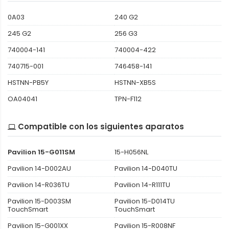
0A03
240 G2
245 G2
256 G3
740004-141
740004-422
740715-001
746458-141
HSTNN-PB5Y
HSTNN-XB5S
OA04041
TPN-F112
Compatible con los siguientes aparatos
Pavilion 15-G011SM
15-H056NL
Pavilion 14-D002AU
Pavilion 14-D040TU
Pavilion 14-R036TU
Pavilion 14-R111TU
Pavilion 15-D003SM
Pavilion 15-D014TU
TouchSmart
TouchSmart
Pavilion 15-G001XX
Pavilion 15-R008NF