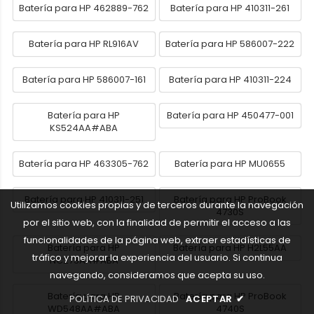
Batería para HP 462889-762
Batería para HP 410311-261
Batería para HP RL916AV
Batería para HP 586007-222
Batería para HP 586007-161
Batería para HP 410311-224
Batería para HP
Batería para HP 450477-001
KS524AA#ABA
Batería para HP 463305-762
Batería para HP MU0655
Batería para HP 410311-251
Batería para HP ProBook
Utilizamos cookies propias y de terceros durante la navegación
4730S
por el sitio web, con la finalidad de permitir el acceso a las
funcionalidades de la página web, extraer estadísticas de
Batería para HP
Batería para HP H2L55AA
tráfico y mejorar la experiencia del usuario. Si continua
NC273AA#ABA
navegando, consideramos que acepta su uso.
Batería para HP
Batería para HP ProBook
POLÍTICA DE PRIVACIDAD
ACEPTAR
✔
WD548AA#ABA
4740S