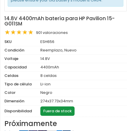
please ensure your old battery's model is OA04.
14.8V 4400mAh batería para HP Pavilion 15-
G011SM
901 valoraciones
SKU
ESH656
Condición
Reemplazo, Nuevo
Voltaje
14.8V
Capacidad
4400mAh
Celdas
8 celdas
Tipo de célula
Li-ion
Color
Negro
Dimensión
274x37.73x34mm
Disponibilidad
Fuera de stock
Próximamente