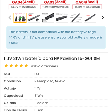
This battery is not compatible with the battery voltage
14.6V and 14.8V, please ensure your old battery's model is
OA03.
11.1V 31Wh batería para HP Pavilion 15-G011SM
901 valoraciones
SKU
ESH1930
Condición
Reemplazo, Nuevo
Voltaje
11.1V
Capacidad
31Wh
Celdas
3 celdas
Tipo de célula
Li-ion