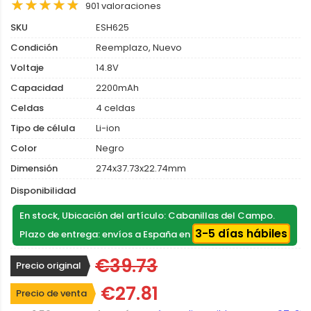
901 valoraciones
SKU
ESH625
Condición
Reemplazo, Nuevo
Voltaje
14.8V
Capacidad
2200mAh
Celdas
4 celdas
Tipo de célula
Li-ion
Color
Negro
Dimensión
274x37.73x22.74mm
Disponibilidad
En stock, Ubicación del artículo: Cabanillas del Campo.
3-5 días hábiles
Plazo de entrega: envíos a España en
€39.73
Precio original
€27.81
Precio de venta