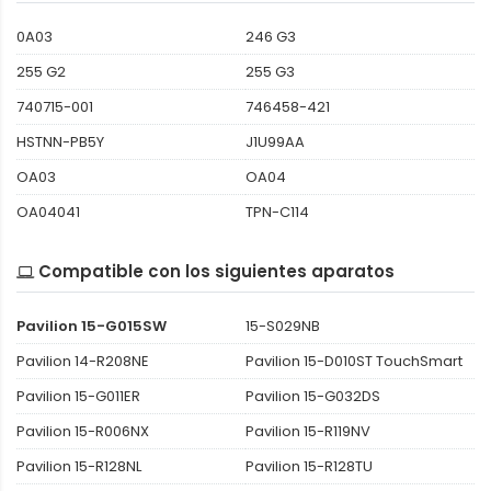
0A03
246 G3
255 G2
255 G3
740715-001
746458-421
HSTNN-PB5Y
J1U99AA
OA03
OA04
OA04041
TPN-C114
Compatible con los siguientes aparatos
Pavilion 15-G015SW
15-S029NB
Pavilion 14-R208NE
Pavilion 15-D010ST TouchSmart
Pavilion 15-G011ER
Pavilion 15-G032DS
Pavilion 15-R006NX
Pavilion 15-R119NV
Pavilion 15-R128NL
Pavilion 15-R128TU