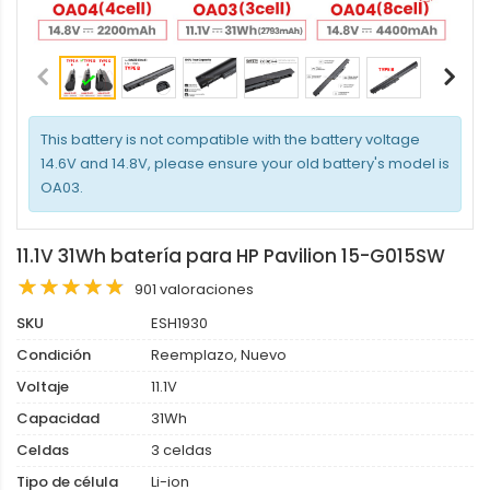
This battery is not compatible with the battery voltage
14.6V and 14.8V, please ensure your old battery's model is
OA03.
11.1V 31Wh batería para HP Pavilion 15-G015SW
901 valoraciones
SKU
ESH1930
Condición
Reemplazo, Nuevo
Voltaje
11.1V
Capacidad
31Wh
Celdas
3 celdas
Tipo de célula
Li-ion