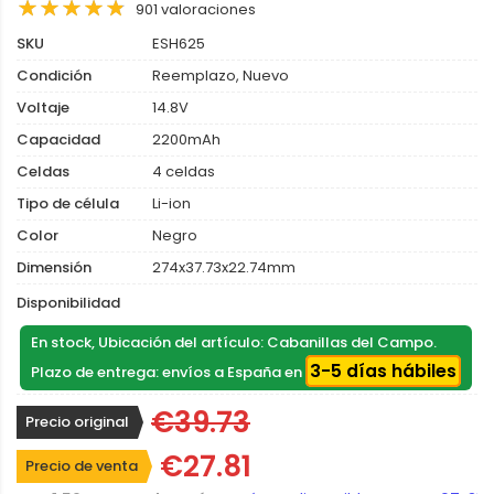
901 valoraciones
SKU
ESH625
Condición
Reemplazo, Nuevo
Voltaje
14.8V
Capacidad
2200mAh
Celdas
4 celdas
Tipo de célula
Li-ion
Color
Negro
Dimensión
274x37.73x22.74mm
Disponibilidad
En stock, Ubicación del artículo: Cabanillas del Campo.
3-5 días hábiles
Plazo de entrega: envíos a España en
€39.73
Precio original
€27.81
Precio de venta