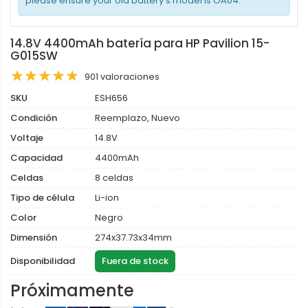
please ensure your old battery's model is OA04.
14.8V 4400mAh batería para HP Pavilion 15-
G015SW
901 valoraciones
SKU
ESH656
Condición
Reemplazo, Nuevo
Voltaje
14.8V
Capacidad
4400mAh
Celdas
8 celdas
Tipo de célula
Li-ion
Color
Negro
Dimensión
274x37.73x34mm
Disponibilidad
Fuera de stock
Próximamente