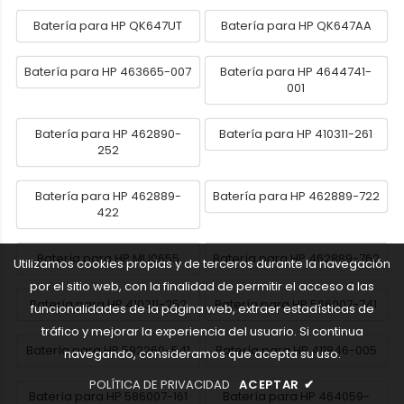
Batería para HP QK647UT
Batería para HP QK647AA
Batería para HP 463665-007
Batería para HP 4644741-
001
Batería para HP 462890-
Batería para HP 410311-261
252
Batería para HP 462889-
Batería para HP 462889-722
422
Batería para HP MU0655
Batería para HP 462889-762
Utilizamos cookies propias y de terceros durante la navegación
por el sitio web, con la finalidad de permitir el acceso a las
Batería para HP 410311-252
Batería para HP 586007-741
funcionalidades de la página web, extraer estadísticas de
tráfico y mejorar la experiencia del usuario. Si continua
Batería para HP 592260-541
Batería para HP 411846-005
navegando, consideramos que acepta su uso.
POLÍTICA DE PRIVACIDAD
ACEPTAR
✔
Batería para HP 586007-161
Batería para HP 464059-