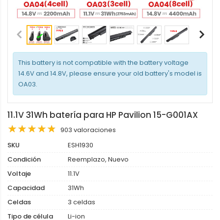
This battery is not compatible with the battery voltage
14.6V and 14.8V, please ensure your old battery's model is
OA03.
11.1V 31Wh batería para HP Pavilion 15-G001AX
903 valoraciones
SKU
ESH1930
Condición
Reemplazo, Nuevo
Voltaje
11.1V
Capacidad
31Wh
Celdas
3 celdas
Tipo de célula
Li-ion