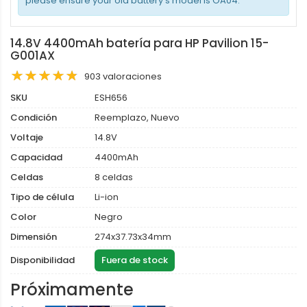
please ensure your old battery's model is OA04.
14.8V 4400mAh batería para HP Pavilion 15-
G001AX
903 valoraciones
SKU
ESH656
Condición
Reemplazo, Nuevo
Voltaje
14.8V
Capacidad
4400mAh
Celdas
8 celdas
Tipo de célula
Li-ion
Color
Negro
Dimensión
274x37.73x34mm
Disponibilidad
Fuera de stock
Próximamente