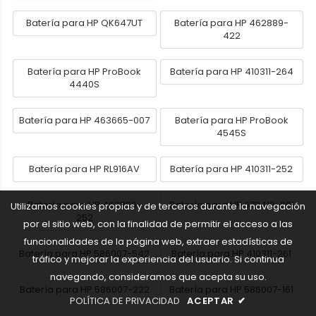
Batería para HP QK647UT
Batería para HP 462889-
422
Batería para HP ProBook
Batería para HP 410311-264
4440S
Batería para HP 463665-007
Batería para HP ProBook
4545S
Batería para HP RL916AV
Batería para HP 410311-252
Batería para HP 462890-
Batería para HP 672412-001
Utilizamos cookies propias y de terceros durante la navegación
252
por el sitio web, con la finalidad de permitir el acceso a las
funcionalidades de la página web, extraer estadísticas de
Batería para HP 586007-542
Batería para HP 410311-261
tráfico y mejorar la experiencia del usuario. Si continua
navegando, consideramos que acepta su uso.
Batería para HP 586007-222
Batería para HP 586007-161
POLÍTICA DE PRIVACIDAD
ACEPTAR
✔