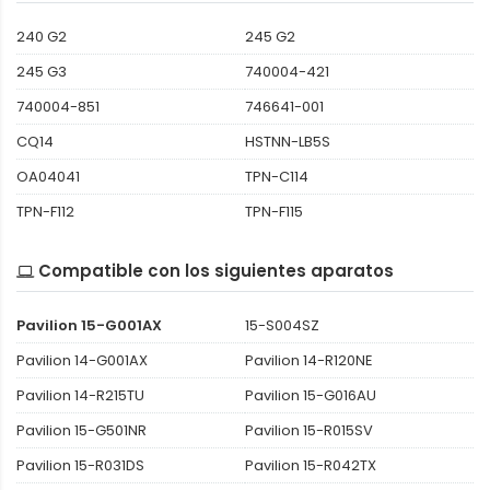
240 G2
245 G2
245 G3
740004-421
740004-851
746641-001
CQ14
HSTNN-LB5S
OA04041
TPN-C114
TPN-F112
TPN-F115
Compatible con los siguientes aparatos
Pavilion 15-G001AX
15-S004SZ
Pavilion 14-G001AX
Pavilion 14-R120NE
Pavilion 14-R215TU
Pavilion 15-G016AU
Pavilion 15-G501NR
Pavilion 15-R015SV
Pavilion 15-R031DS
Pavilion 15-R042TX